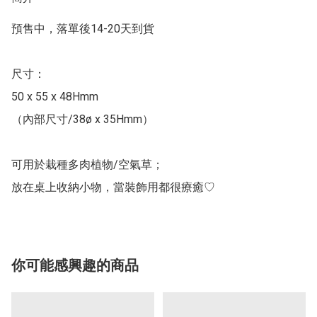
預售中，落單後14-20天到貨

尺寸：

50 x 55 x 48Hmm

（內部尺寸/38ø x 35Hmm）

可用於栽種多肉植物/空氣草；

放在桌上收納小物，當裝飾用都很療癒♡︎
你可能感興趣的商品