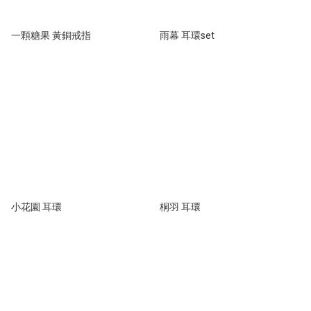
一顆糖果 黃銅戒指
雨幕 耳環set
小花園 耳環
桐羽 耳環