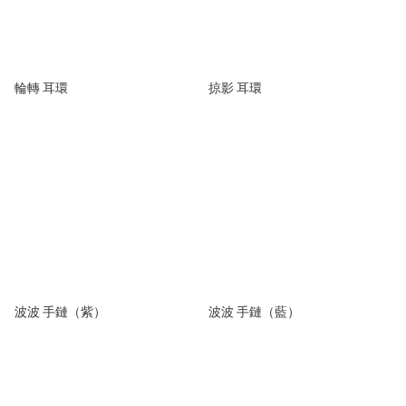
輪轉 耳環
掠影 耳環
波波 手鏈（紫）
波波 手鏈（藍）