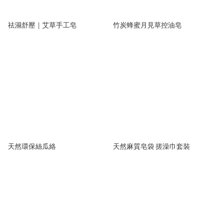
祛濕舒壓｜艾草手工皂
竹炭蜂蜜月見草控油皂
天然環保絲瓜絡
天然麻質皂袋 搓澡巾套裝