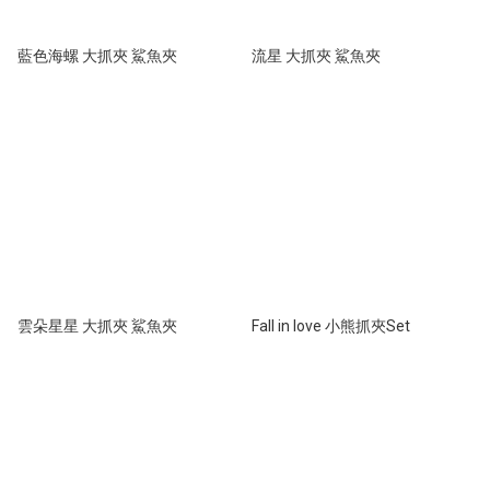
藍色海螺 大抓夾 鯊魚夾
流星 大抓夾 鯊魚夾
雲朵星星 大抓夾 鯊魚夾
Fall in love 小熊抓夾Set