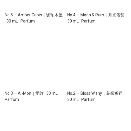
No.5 — Amber Cabin｜琥珀木屋
No.4 — Moon & Rum｜月光酒館 ·
· 30 mL · Parfum
30 mL · Parfum
No.3 — Ai-Mon｜愛紋 · 30 mL ·
No.2 — Bloss Wishy｜花韻祈祥 ·
Parfum
30 mL · Parfum