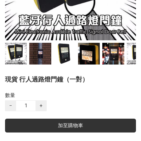
現貨 行人過路燈門鐘（一對）
數量
−
+
加至購物車