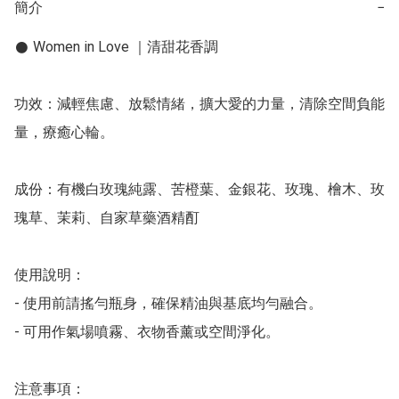
簡介
−
𒊹︎ Women in Love ｜清甜花香調

功效：減輕焦慮、放鬆情緒，擴大愛的力量，清除空間負能
量，療癒心輪。

成份：有機白玫瑰純露、苦橙葉、金銀花、玫瑰、檜木、玫
瑰草、茉莉、自家草藥酒精酊

使用說明：

- 使用前請搖勻瓶身，確保精油與基底均勻融合。

- 可用作氣場噴霧、衣物香薰或空間淨化。

注意事項：
