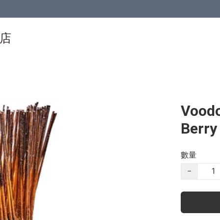
物店
Vood
Berry
數量
−