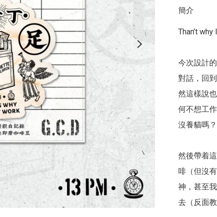
簡介
Than’t why I
今次設計的
對話，回到
然這樣說也
何不想工作
沒養貓嗎？
然後帶着這
啡（但沒有
神，甚至我
去（反面教