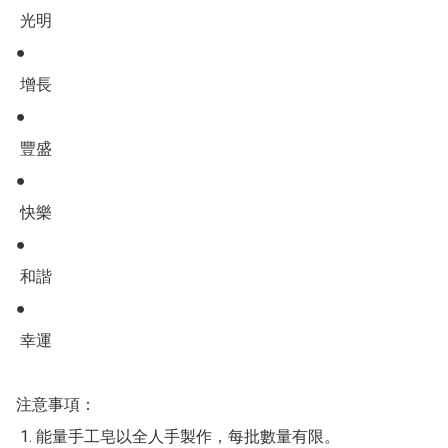
‬‭ 光明‬

●

‬‭ 增長‬

●

‬‭ 豐盛‬

●

‬‭ 快樂‬

●

‬‭ 和諧‬

●

‬‭ 幸運‬

‭注意事項：

‭ 1. 能量手工皂以全人手製作，每批數量有限。
