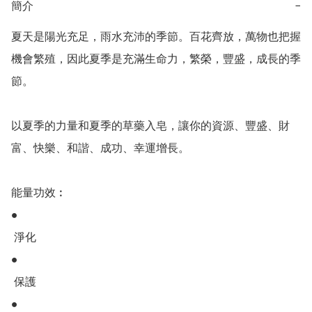
簡介
−
夏天是陽光充足，雨水充沛的季節。百花齊放，萬物也把握
機會繁殖，因此夏季是充‬滿生命力，繁榮，豐盛，成長的季
節。

以夏季的力量和夏季的草藥入皂，讓你的資源、豐盛、財
富、快樂、和諧、成功、幸‬運增長。

能量功效︰

●

‬‭ 淨化‬

●

‬‭ 保護‬

●
