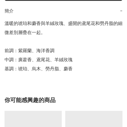
簡介
−
溫暖的琥珀和麝香與羊絨玫瑰、盛開的鳶尾花和勞丹脂的細
微差別層疊在一起。

前調：紫羅蘭、海洋香調

中調：廣藿香、鳶尾花、羊絨玫瑰

基調：琥珀、烏木、勞丹脂、麝香
你可能感興趣的商品