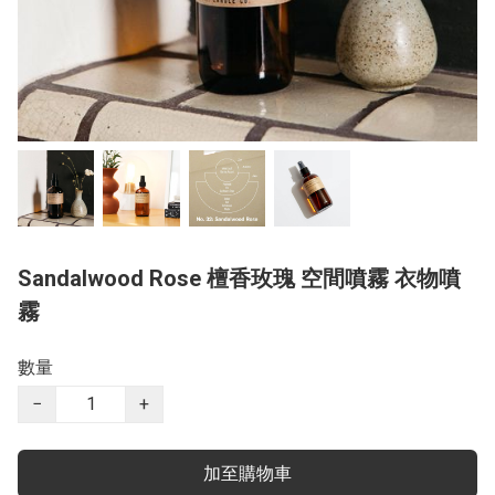
Sandalwood Rose 檀香玫瑰 空間噴霧 衣物噴
霧
數量
−
+
加至購物車