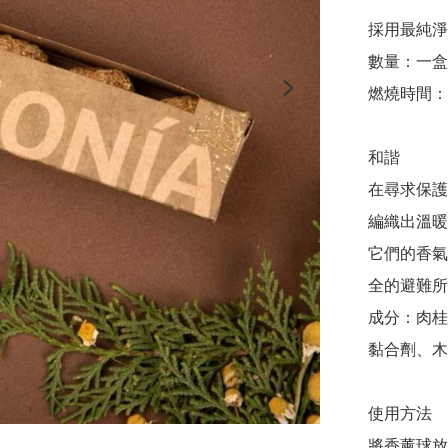
採用最純淨
數量：一盒4
燃燒時間：
和諧

在尋求保護
編織出溫暖
它們的香氣
全的避難所
成分：肉桂
黏合劑、木
使用方法

將香薰球放