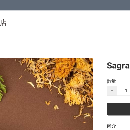
物店
Sagr
數量
−
簡介