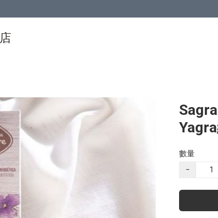
物店
Sagr
Yagr
數量
−