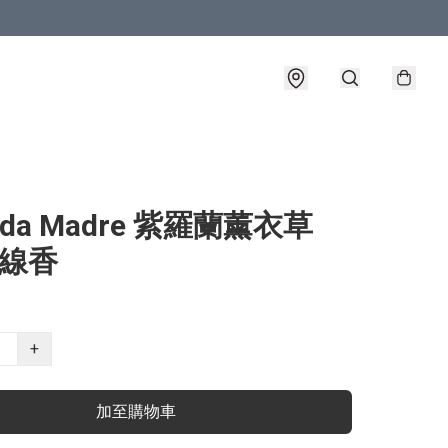
ada Madre 紫羅蘭薰衣草
a線香
+
加至購物車