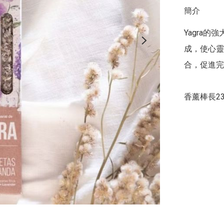
簡介
Yagra
成，使心靈
合，促進完
香薰棒長2