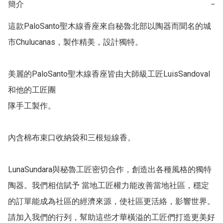
簡介
−
這款PaloSanto聖木線香座來自秘魯北部以陶器而聞名的城
市Chulucanas，製作精美，設計獨特。 

美麗的PaloSanto聖木線香座皆由大師級工匠LuisSandoval
和他的工匠團

隊手工製作。

內含棉布束口收納袋和三根短線香。 

LunaSundara與秘魯工匠密切合作，創造出各種風格的獨特
陶器。我們相信賦予 當地工匠權力能改善當地社區，穩定
的訂單能成為社區的經濟來源，使社區更活絡，影響世界。
請加入我們的行列，幫助這些才華橫溢的工匠們打造更美好