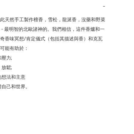
−
此天然手工製作檀香，雪松，龍涎香，沒藥和野菜
 - 最明智的北歐諸神的。我們相信，這件香爐和一
奇香味冥想/肯定儀式（包括其描述與香）和克瓦
可能有助於：

力; 

鬆; 

的想法和主意
