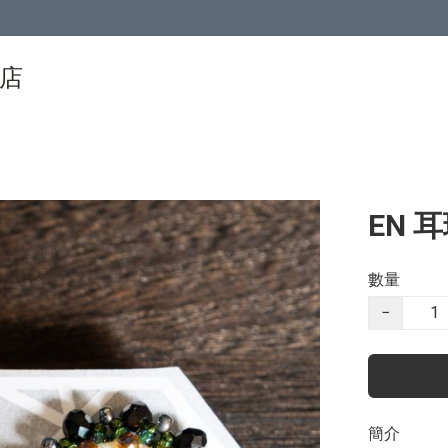
物店
EN 耳環
數量
−
簡介