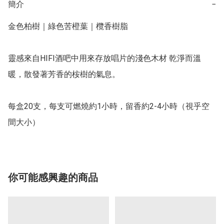
簡介
−
金色柏樹｜綠色苦橙葉｜欖香樹脂

靈感來自HIFI酒吧中用來存放唱片的淺色木材 乾淨而溫
暖，散發著芳香的桉樹的氣息。

每盒20支，每支可燃燒約1小時，留香約2-4小時（視乎空
間大小）
你可能感興趣的商品