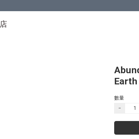
物店
Abun
Earth
數量
−