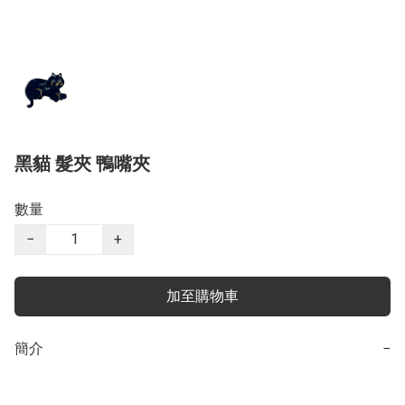
黑貓 髮夾 鴨嘴夾
數量
−
+
加至購物車
簡介
−