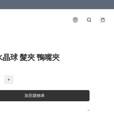
晶球 髮夾 鴨嘴夾
+
加至購物車
−