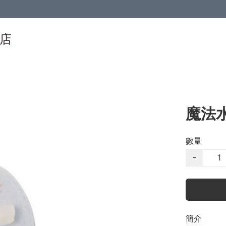
物店
魔法水
數量
−
簡介