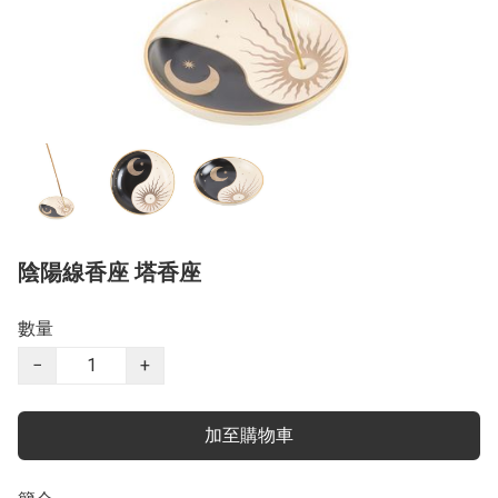
陰陽線香座 塔香座
數量
−
+
加至購物車