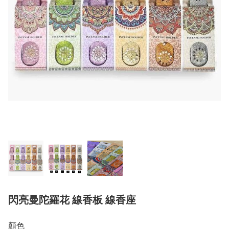
閃亮曼陀羅花 線香板 線香座
顏色