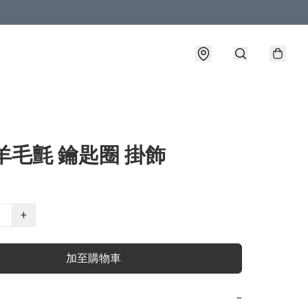
羊毛氈 鑰匙圈 掛飾
+
加至購物車
−