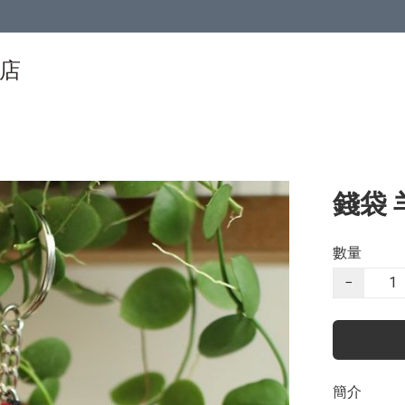
物店
錢袋 
數量
−
簡介