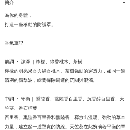
簡介
−
為你的身體，

打造一座移動的防護罩。

香氣筆記

前調 ・ 潔淨 ｜檸檬、綠香桃木、茶樹

檸檬的明亮果香與綠香桃木、茶樹強勁的穿透力，如同一道
清冽的衝擊波，瞬間掃除周遭的沉悶與混濁。

中調 ・ 守衛｜ 熏陸香、熏陸香百里香、沉香醇百里香、天
竺葵、番石榴葉

百里香、熏陸香百里香和熏陸香，釋放出溫暖、強勁的草本
力量，建立起一道堅實的防線。天竺葵在此扮演著平衡的軍