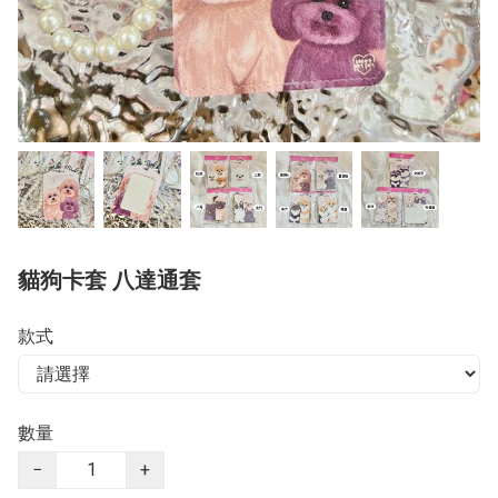
貓狗卡套 八達通套
款式
數量
−
+