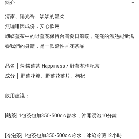
簡介
−
清露、陽光香、淡淡的溫柔

無咖啡因成份，安心飲用

蝴蝶薑茶中的野薑花保留台灣夏⽇溫暖，滿滿的溫熱能量滋
養我們的身體，是⼀款溫性⾹花茶品

品名 │ 蝴蝶薑茶 Happiness / 野薑花枸杞茶

成分 │ 野薑花瓣、野薑花薑片、枸杞

飲用建議：

[熱茶] 1包茶包加350-500c.c.熱水，沖開浸泡10分鐘

[冷泡茶] 1包茶包加350-500c.c.冷水，冰箱冷藏12小時
