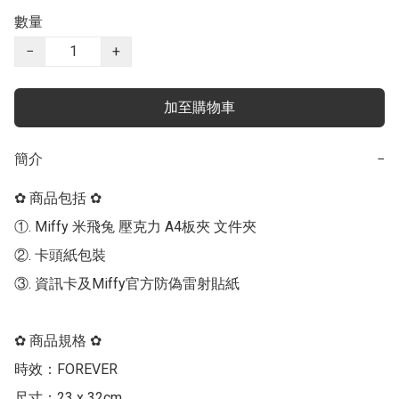
數量
−
+
加至購物車
簡介
−
✿ 商品包括 ✿

①. Miffy 米飛兔 壓克力 A4板夾 文件夾

②. 卡頭紙包裝

③. 資訊卡及Miffy官方防偽雷射貼紙

✿ 商品規格 ✿

時效：FOREVER

尺寸：23 x 32cm
