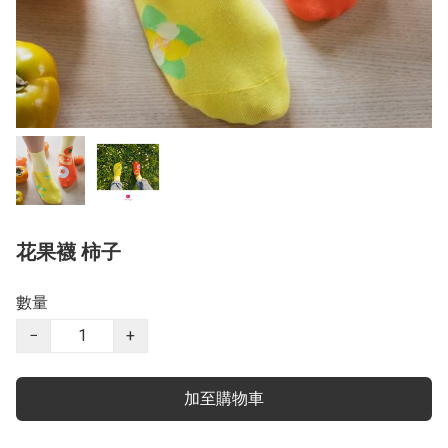
花果襪 柿子
數量
−
+
加至購物車