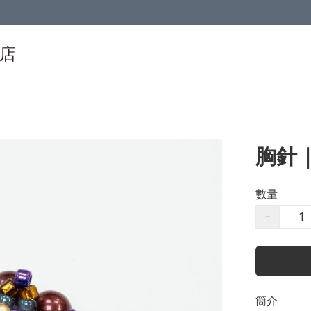
物店
胸針｜
數量
−
簡介