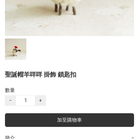
聖誕帽羊咩咩 掛飾 鎖匙扣
數量
−
+
加至購物車
簡介
−