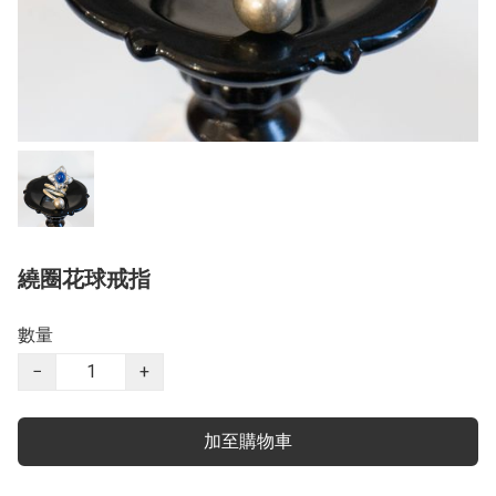
繞圈花球戒指
數量
−
+
加至購物車