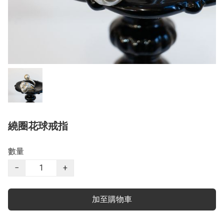
繞圈花球戒指
數量
−
+
加至購物車