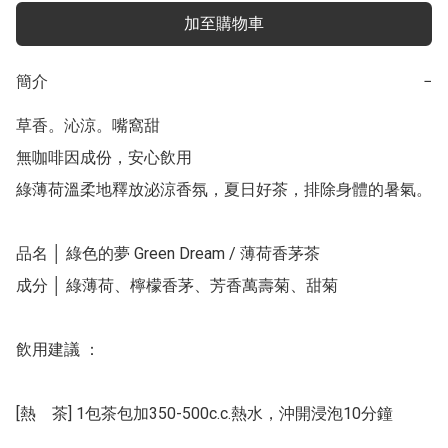
加至購物車
簡介
−
草香。沁涼。嘴窩甜

無咖啡因成份，安心飲用

綠薄荷溫柔地釋放泌涼⾹氛，夏⽇好茶，排除身體的暑氣。

品名 │ 綠色的夢 Green Dream / 薄荷香茅茶

成分 │ 綠薄荷、檸檬香茅、芳香萬壽菊、甜菊 

飲用建議 ：

[熱    茶] 1包茶包加350-500c.c.熱水，沖開浸泡10分鐘
