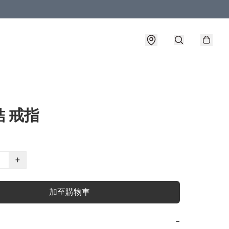
 戒指
+
加至購物車
−