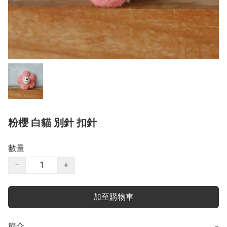
粉櫻 白貓 別針 扣針
數量
−
+
加至購物車
簡介
−