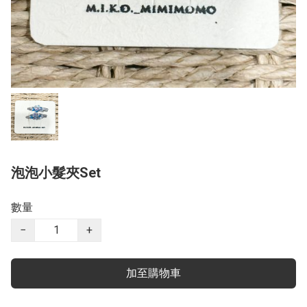
泡泡小髮夾Set
數量
−
+
加至購物車