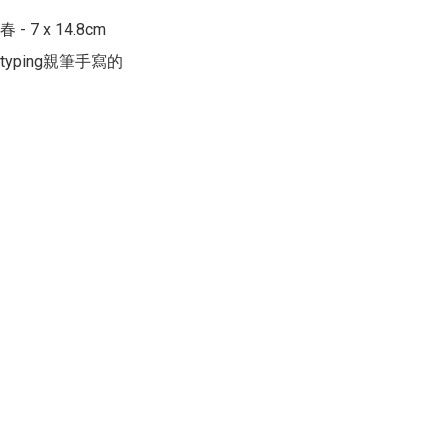
 7 x 14.8cm 

yping親筆手寫的