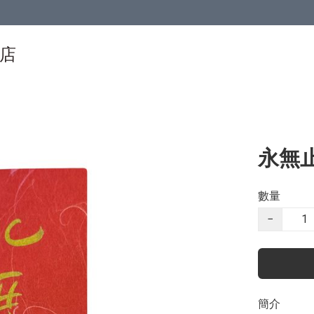
物店
永無
數量
−
簡介