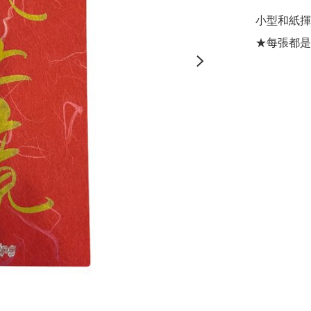
小型和紙揮春 -
★每張都是t