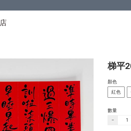
物店
梯平2
顏色
紅色
數量
−