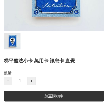
梯平魔法小卡 萬用卡 訊息卡 直覺
數量
−
+
加至購物車