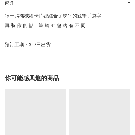
簡介
−
每一張機械繪卡片都結合了梯平的親筆手寫字

再 製 作 的 話，筆 觸 都 會 略 有 不 同

預訂工期：3-7日出貨
你可能感興趣的商品