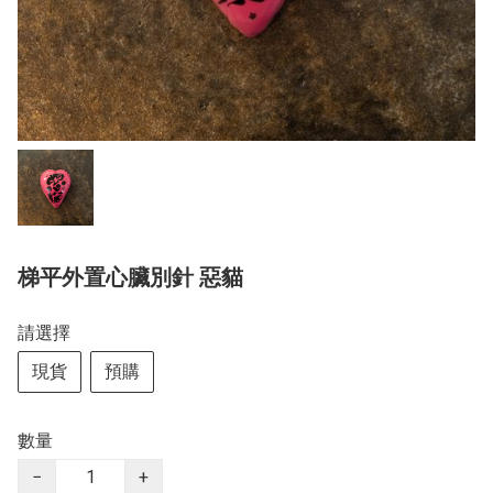
梯平外置心臟別針 惡貓
請選擇
現貨
預購
數量
−
+