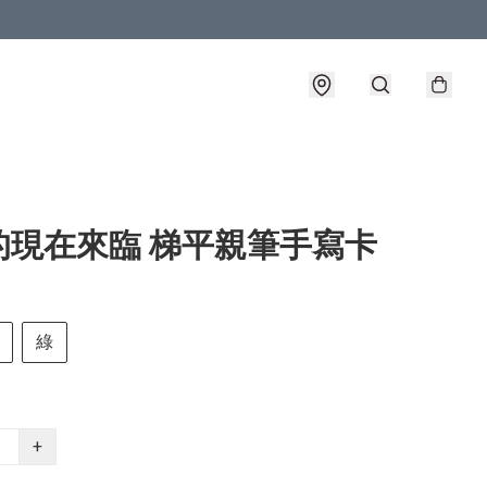
的現在來臨 梯平親筆手寫卡
綠
+