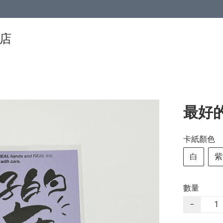
物店
最好
卡紙顏色
白
紫
數量
−