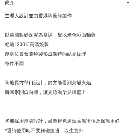
簡介
−
主理人設計並由香港陶藝師製作

以英國粗砂深泥為基調，配以米色啞面釉藥

經過1230℃高溫燒製

厚身位置會隨燒製形成獨特的結晶紋理

每件不同

陶爐長方壁口設計，前方能看到茶蠟火焰

將圓形開口向牆，讓光線洵染於牆壁上

陶爐採用厚身設計，盡量避免過熱高溫燙傷及保溫更好

*還請使用時不要觸碰爐邊，以生意外
