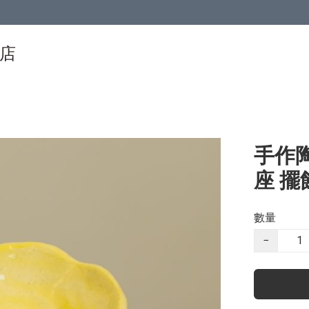
物店
手作陶
座 擺
數量
−