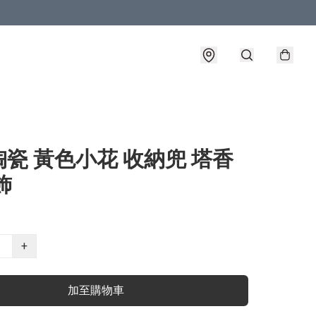
瓷 黃色小花 收納兜 塔香
飾
+
加至購物車