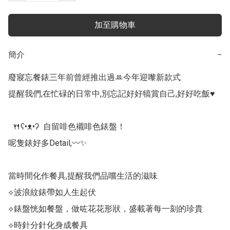
加至購物車
簡介
−
廢寢忘餐錶三年前曾經推出過ꔛ今年迎嚟新款式

提醒我們,在忙碌的日常中,別忘記好好犒賞自己,好好吃飯♥️

  🍴ʕ•ᴥ•ʔ  自留啡色襯啡色錶盤！

呢隻錶好多Detail,〰️✨

當時間化作餐具,提醒我們品嚐生活的滋味

⟡波浪紋錶帶如人生起伏

⟡錶盤恍如餐盤，做咗花花形狀，盛載著每一刻的珍貴

⟡時針分針化身成餐具
