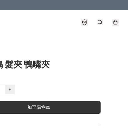
 髮夾 鴨嘴夾
+
加至購物車
−