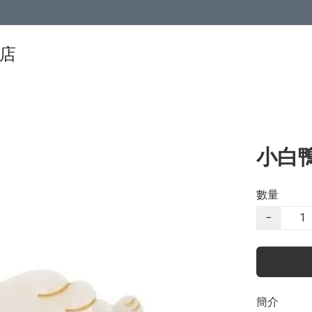
物店
小白鴨
數量
−
簡介