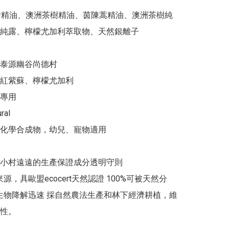
紅檜精油、澳洲茶樹精油、茵陳蒿精油、澳洲茶樹純
純露、檸檬尤加利萃取物、天然銀離子

泰源幽谷尚德村

紅紫蘇、檸檬尤加利

專⽤

al

化學合成物，幼兒、寵物適用

- 小村遠遠的生產保證成分透明守則

來源，具歐盟ecocert天然認證 100%可被天然分
%生物降解迅速 採自然農法生產和林下經濟耕植，維
性。
