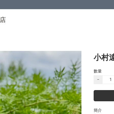
物店
小村遠
數量
−
簡介