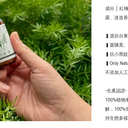
成分 │ 
露、迷迭香
▍源自台東
▍茵陳蒿、
▍抗⼩⿊蚊
▍Only Natur
不添加人工
-生產認證
100%植物
解，100
持生態多樣