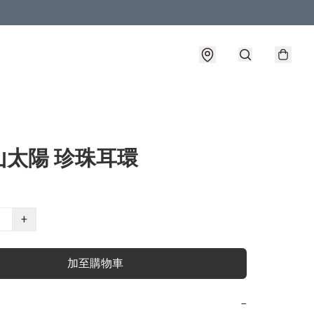
山太陽 珍珠耳環
+
加至購物車
−