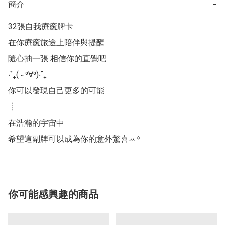
簡介
−
32張自我療癒牌卡

在你療癒旅途上陪伴與提醒

隨心抽一張 相信你的直覺吧

‧˚₊( ˶ ⁰∀⁰)‧˚₊

你可以發現自己更多的可能

┋

在浩瀚的宇宙中

希望這副牌可以成為你的意外驚喜ꕀ️꙳
你可能感興趣的商品