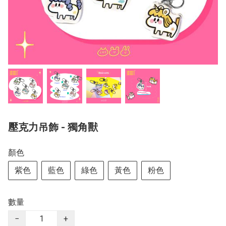
壓克力吊飾 - 獨角獸
顏色
紫色
藍色
綠色
黃色
粉色
數量
−
+